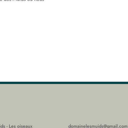
ds - Les oiseaux
domainelesmuids@gmail.com