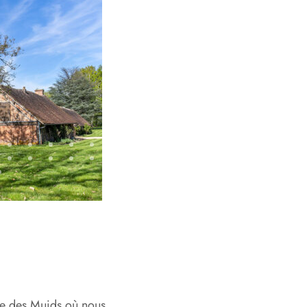
e des Muids où nous