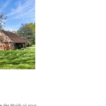
e des Muids où nous