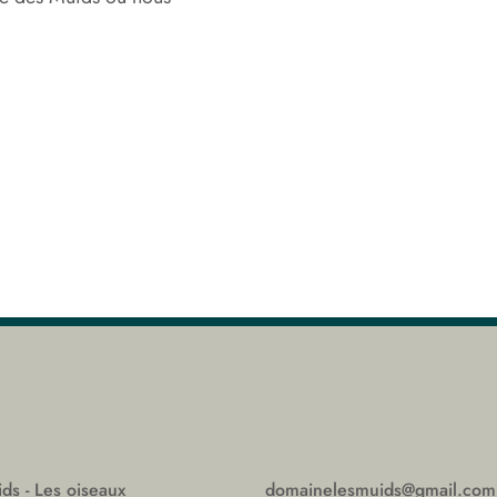
ds - Les oiseaux
domainelesmuids@gmail.com